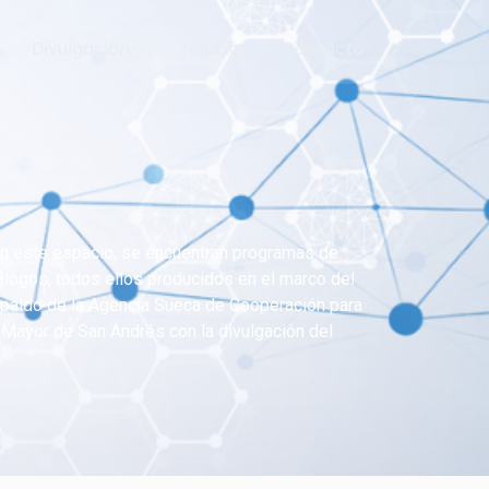
Divulgación
Noticias
Contacto
En este espacio, se encuentran programas de
tálogos, todos ellos producidos en el marco del
spaldo de la Agencia Sueca de Cooperación para
ad Mayor de San Andrés con la divulgación del