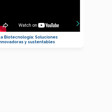
La Biotecnología: Soluciones
Migració
innovadoras y sustentables
cambio c