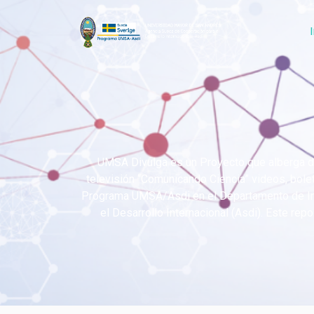
UMSA Divulga es un Proyecto que alberga di
televisión “Comunicando Ciencia” videos, bolet
Programa UMSA/Asdi en el Departamento de Inve
el Desarrollo Internacional (Asdi). Este rep