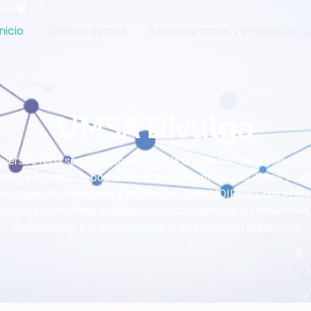
Inicio
Quiénes somos
Subprogramas y proyectos
UMSA Divulga
versos recursos relacionados con la divulgación de la ciencia. 
ines informativos, podcasts, storytelling, memorias, libros y ca
stigación, Postgrado e Interacción Social (DIPGIS), con el re
ositorio digital refleja el compromiso constante de la Universid
conocimiento y la promoción de la investigación académica.