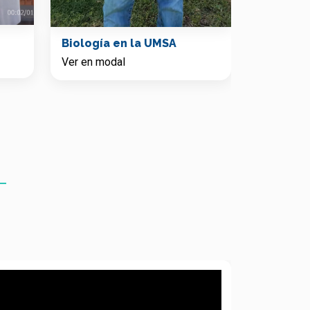
¿Qué es 
Biología en la UMSA
Ver en mo
Ver en modal