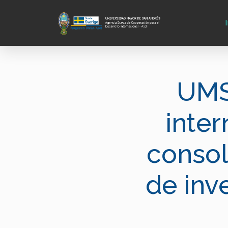
UMSA
inter
consol
de inv