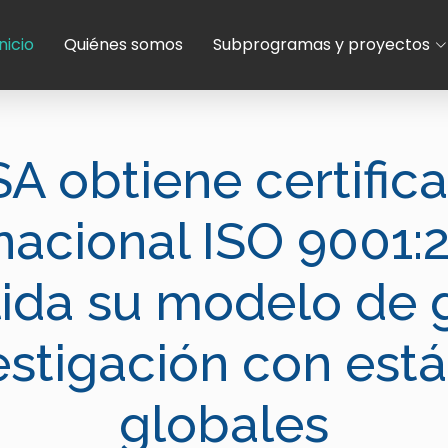
Inicio
Quiénes somos
Subprogramas y proyectos
 obtiene certific
nacional ISO 9001:
ida su modelo de 
estigación con est
globales